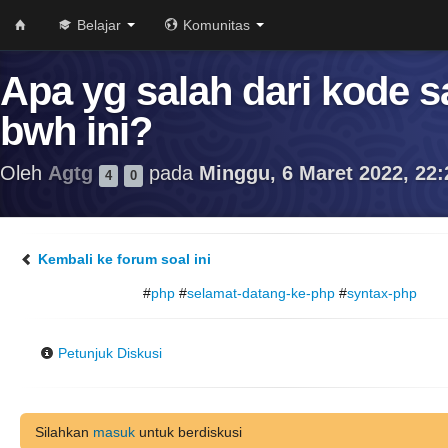
Belajar
Komunitas
Apa yg salah dari kode s
bwh ini?
Oleh
Agtg
pada
Minggu, 6 Maret 2022, 22:
4
0
Kembali ke forum soal ini
#
php
#
selamat-datang-ke-php
#
syntax-php
Petunjuk Diskusi
Silahkan
masuk
untuk berdiskusi