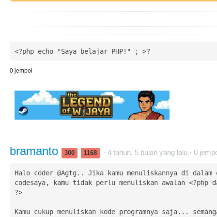
<?php echo "Saya belajar PHP!" ; >?
0
jempol
bramanto
· 4 tahun, 5 bulan yang lalu ·
0
jempo
300
1168
Halo coder @Agtg.. Jika kamu menuliskannya di dalam e
codesaya, kamu tidak perlu menuliskan awalan <?php da
?>

Kamu cukup menuliskan kode programnya saja... semang