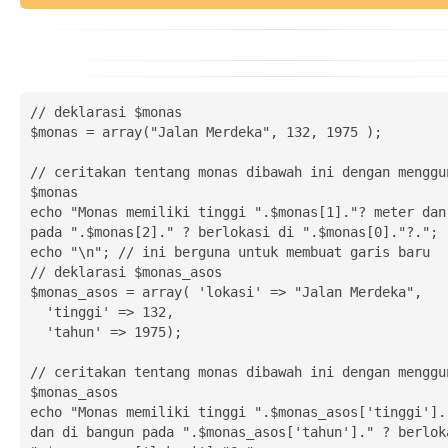
// deklarasi $monas

$monas = array("Jalan Merdeka", 132, 1975 );

// ceritakan tentang monas dibawah ini dengan menggun
$monas

echo "Monas memiliki tinggi ".$monas[1]."? meter dan 
pada ".$monas[2]." ? berlokasi di ".$monas[0]."?.";

echo "\n"; // ini berguna untuk membuat garis baru

// deklarasi $monas_asos

$monas_asos = array( 'lokasi' => "Jalan Merdeka", 

  'tinggi' => 132, 

  'tahun' => 1975);

// ceritakan tentang monas dibawah ini dengan menggun
$monas_asos

echo "Monas memiliki tinggi ".$monas_asos['tinggi']."
dan di bangun pada ".$monas_asos['tahun']." ? berloka