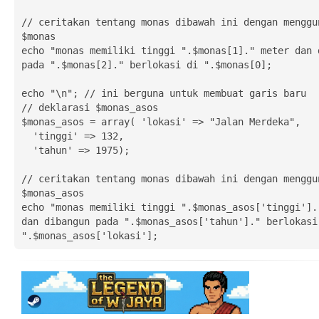
// ceritakan tentang monas dibawah ini dengan menggun
$monas

echo "monas memiliki tinggi ".$monas[1]." meter dan d
pada ".$monas[2]." berlokasi di ".$monas[0];

echo "\n"; // ini berguna untuk membuat garis baru

// deklarasi $monas_asos

$monas_asos = array( 'lokasi' => "Jalan Merdeka", 

  'tinggi' => 132, 

  'tahun' => 1975);

// ceritakan tentang monas dibawah ini dengan menggun
$monas_asos

echo "monas memiliki tinggi ".$monas_asos['tinggi']."
dan dibangun pada ".$monas_asos['tahun']." berlokasi 
".$monas_asos['lokasi'];