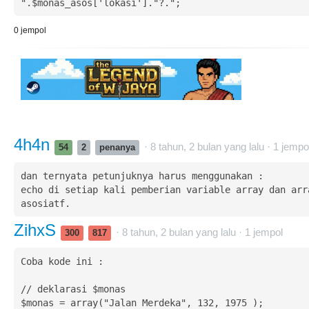
0
jempol
4h4n
· 8 tahun, 2 bulan yang lalu ·
1
jempo
54
2
penanya
dan ternyata petunjuknya harus menggunakan :

echo di setiap kali pemberian variable array dan arra
asosiatf.
ZihxS
· 8 tahun, 2 bulan yang lalu ·
1
jempol
300
817
Coba kode ini :

// deklarasi $monas

$monas = array("Jalan Merdeka", 132, 1975 );
