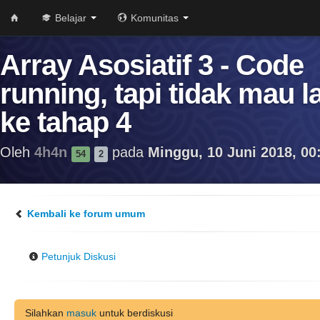
Belajar
Komunitas
Array Asosiatif 3 - Code
running, tapi tidak mau l
ke tahap 4
Oleh
4h4n
pada
Minggu, 10 Juni 2018, 00
54
2
Kembali ke forum umum
Petunjuk Diskusi
Silahkan
masuk
untuk berdiskusi