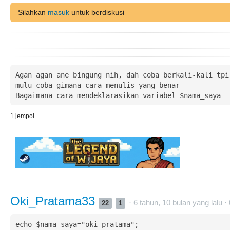
Silahkan
masuk
untuk berdiskusi
Agan agan ane bingung nih, dah coba berkali-kali tpi 
mulu coba gimana cara menulis yang benar

Bagaimana cara mendeklarasikan variabel $nama_saya
1
jempol
Oki_Pratama33
· 6 tahun, 10 bulan yang lalu ·
22
1
echo $nama_saya="oki pratama";