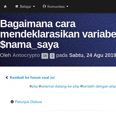
Belajar
Komunitas
Bagaimana cara
mendeklarasikan variabe
$nama_saya
Oleh
Antocrypto
pada
Sabtu, 24 Agu 2019
14
1
Kembali ke forum soal ini
#
php
#
selamat-datang-ke-php
#
berlatih-dengan-php
Petunjuk Diskusi