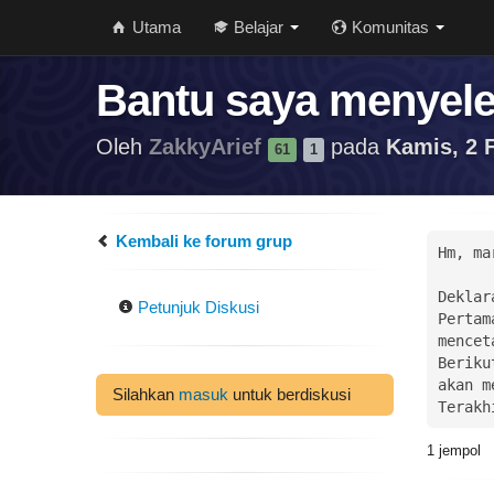
Utama
Belajar
Komunitas
Bantu saya menyeles
Oleh
ZakkyArief
pada
Kamis, 2 F
61
1
Kembali ke forum grup
Hm, ma
Deklar
Petunjuk Diskusi
Pertam
mencet
Beriku
akan m
Silahkan
masuk
untuk berdiskusi
Terakh
1
jempol