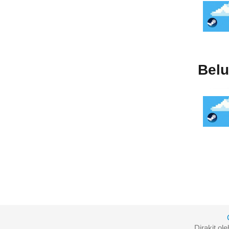
Bel
Dirakit ol