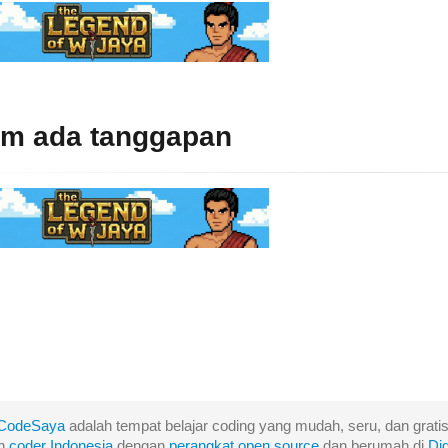
um ada tanggapan
CodeSaya
adalah tempat belajar coding yang mudah, seru, dan gratis
eh
coder Indonesia
dengan
perangkat
open
source
dan berumah di
Di