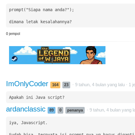
prompt("Siapa nama anda?");

dimana letak kesalahannya?
0
jempol
ImOnlyCoder
· 9 tahun, 4 bulan yang lalu ·
1
j
164
23
Apakah ini Java script?
ardanclassic
· 9 tahun, 4 bulan yang l
89
0
penanya
iya, Javascript.

Sudah bisa, ternyata isi prompt-nya yg harus diganti.