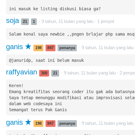
ini masuk ke listing diskusi biasa ga?
soja
· 9 tahun, 11 bulan yang lalu ·
1
jempol
21
1
Salam kenal saya newbie ,,pngen brlajar php sama msq
ganis
· 9 tahun, 11 bulan yang lalu
198
847
penanya
@januridp, saat ini belum masuk
raffyavian
· 9 tahun, 11 bulan yang lalu ·
2
jempo
300
21
Keren!

Emang kreatifitas seorang coder itu gak ada batasnya

Saya tetap menunggu modifikasi atau improvisasi selan
dalam web codesaya ini

Semangat terus Pak Ganis
ganis
· 9 tahun, 11 bulan yang lalu
198
847
penanya