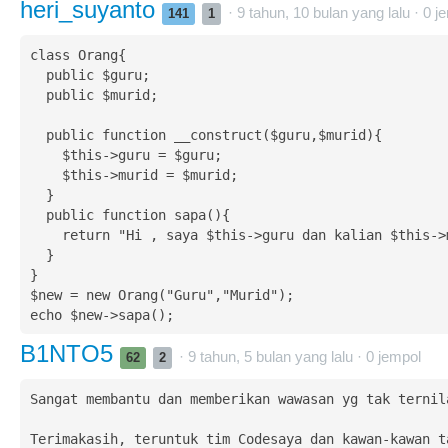
heri_suyanto
· 9 tahun, 10 bulan yang lalu ·
0
je
141
1
class Orang{

  public $guru;

  public $murid;

  public function __construct($guru,$murid){

    $this->guru = $guru;

    $this->murid = $murid;

  }

  public function sapa(){

    return "Hi , saya $this->guru dan kalian $this->murid .";

  }

}

$new = new Orang("Guru","Murid");

echo $new->sapa();
B1NTO5
· 9 tahun, 5 bulan yang lalu ·
0
jempol
62
2
Sangat membantu dan memberikan wawasan yg tak ternila
Terimakasih, teruntuk tim Codesaya dan kawan-kawan ta