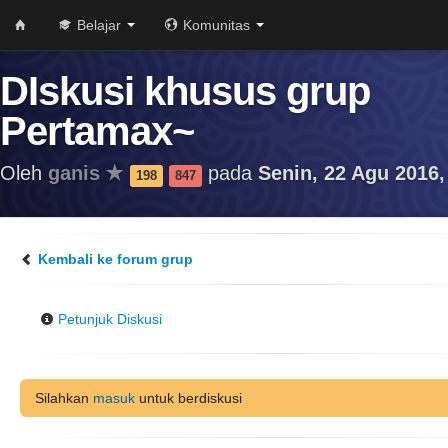
Belajar
Komunitas
DIskusi khusus grup
Pertamax~
Oleh
ganis
pada
Senin, 22 Agu 2016,
198
847
Kembali ke forum grup
Petunjuk Diskusi
Silahkan
masuk
untuk berdiskusi