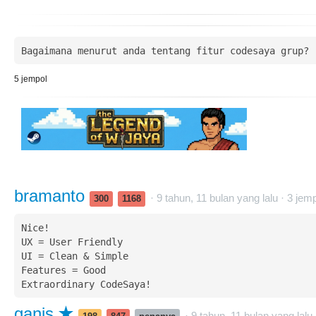
Bagaimana menurut anda tentang fitur codesaya grup?
5
jempol
bramanto
· 9 tahun, 11 bulan yang lalu ·
3
jemp
300
1168
Nice! 

UX = User Friendly

UI = Clean & Simple

Features = Good

Extraordinary CodeSaya!
ganis
· 9 tahun, 11 bulan yang lalu