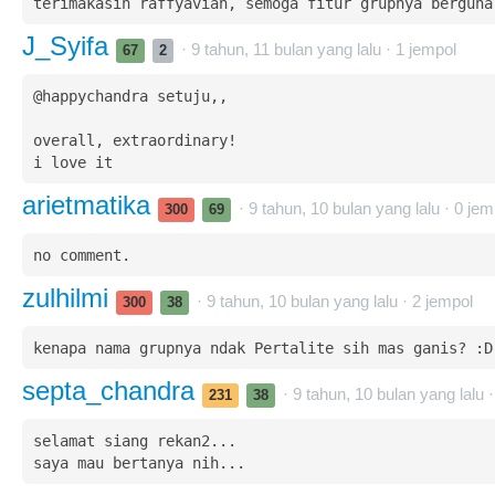
terimakasih raffyavian, semoga fitur grupnya berguna
J_Syifa
· 9 tahun, 11 bulan yang lalu ·
1
jempol
67
2
@happychandra setuju,,

overall, extraordinary! 

i love it
arietmatika
· 9 tahun, 10 bulan yang lalu ·
0
jem
300
69
no comment.
zulhilmi
· 9 tahun, 10 bulan yang lalu ·
2
jempol
300
38
kenapa nama grupnya ndak Pertalite sih mas ganis? :D
septa_chandra
· 9 tahun, 10 bulan yang lalu 
231
38
selamat siang rekan2...

saya mau bertanya nih...