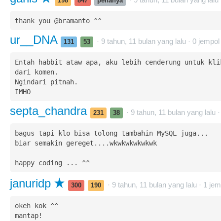
198
847
penanya
thank you @bramanto ^^
ur__DNA
· 9 tahun, 11 bulan yang lalu ·
0
jempol
131
53
Entah habbit ataw apa, aku lebih cenderung untuk klik
dari komen. 

Ngindari pitnah.

IMHO
septa_chandra
· 9 tahun, 11 bulan yang lalu 
231
38
bagus tapi klo bisa tolong tambahin MySQL juga...

biar semakin gereget....wkwkwkwkwkwk

happy coding ... ^^
januridp
· 9 tahun, 11 bulan yang lalu ·
1
jem
300
190
okeh kok ^^

mantap!
