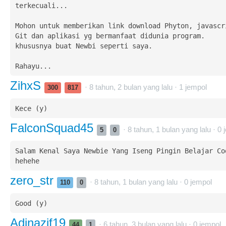
terkecuali...

Mohon untuk memberikan link download Phyton, javascri
Git dan aplikasi yg bermanfaat didunia program.

khususnya buat Newbi seperti saya.

Rahayu...
ZihxS
· 8 tahun, 2 bulan yang lalu ·
1
jempol
300
817
Kece (y)
FalconSquad45
· 8 tahun, 1 bulan yang lalu ·
0
j
5
0
Salam Kenal Saya Newbie Yang Iseng Pingin Belajar Cod
hehehe
zero_str
· 8 tahun, 1 bulan yang lalu ·
0
jempol
110
0
Good (y)
Adinazif19
· 6 tahun, 3 bulan yang lalu ·
0
jempol
44
1