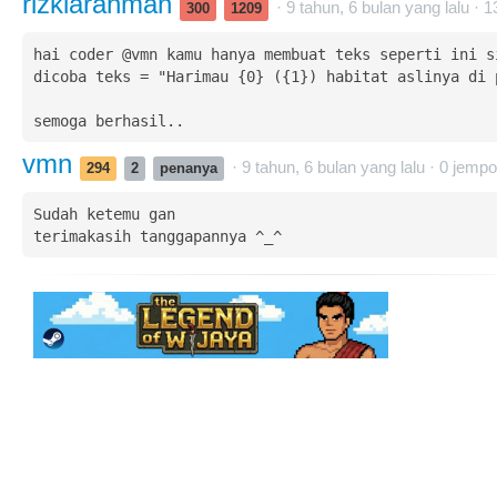
rizkiarahman
· 9 tahun, 6 bulan yang lalu ·
1
300
1209
hai coder @vmn kamu hanya membuat teks seperti ini si
dicoba teks = "Harimau {0} ({1}) habitat aslinya di p
semoga berhasil..
vmn
· 9 tahun, 6 bulan yang lalu ·
0
jempo
294
2
penanya
Sudah ketemu gan

terimakasih tanggapannya ^_^