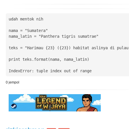
udah mentok nih

nama = "Sumatera"

nama_latin = "Panthera tigris sumatrae"

teks = "Harimau {23} ({23}) habitat aslinya di pulau 
print teks.format(nama, nama_latin)

IndexError: tuple index out of range
0
jempol