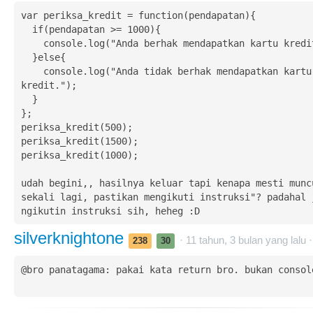
var periksa_kredit = function(pendapatan){

  if(pendapatan >= 1000){

    console.log("Anda berhak mendapatkan kartu kredit.");

  }else{

    console.log("Anda tidak berhak mendapatkan kartu 
kredit.");

  }  

}; 

periksa_kredit(500);

periksa_kredit(1500);

periksa_kredit(1000);

udah begini,, hasilnya keluar tapi kenapa mesti muncu
sekali lagi, pastikan mengikuti instruksi"? padahal j
ngikutin instruksi sih, heheg :D
silverknightone
· 11 tahun, 3 bulan yang lalu 
238
30
@bro panatagama: pakai kata return bro. bukan console