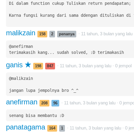
Di dalam function cukup Tuliskan return pendapatan; 

Karna fungsi kurang dari sama ddengan dituliskan di f
malikzain
· 11 tahun, 3 bulan yang lalu
158
2
penanya
@anefirman

terimakasih kang... sudah solved, :D terimakasih
ganis
· 11 tahun, 3 bulan yang lalu ·
0
jempol
198
847
@malikzain 

jangan lupa jempolnya bro ^_^
anefirman
· 11 tahun, 3 bulan yang lalu ·
0
jempo
208
96
senang bisa membantu :D
panatagama
· 11 tahun, 3 bulan yang lalu ·
0
je
164
1