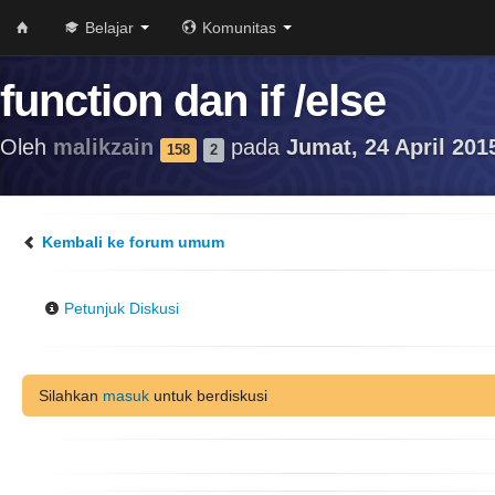
Belajar
Komunitas
function dan if /else
Oleh
malikzain
pada
Jumat, 24 April 201
158
2
Kembali ke forum umum
Petunjuk Diskusi
Silahkan
masuk
untuk berdiskusi