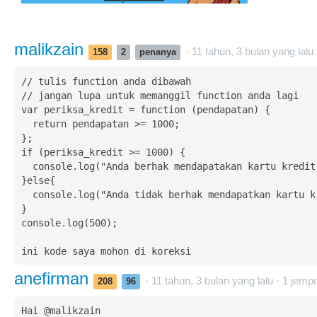
malikzain
· 11 tahun, 3 bulan yang lalu
158
2
penanya
// tulis function anda dibawah

// jangan lupa untuk memanggil function anda lagi

var periksa_kredit = function (pendapatan) {

  return pendapatan >= 1000;

};

if (periksa_kredit >= 1000) {

  console.log("Anda berhak mendapatakan kartu kredit");

}else{

  console.log("Anda tidak berhak mendapatkan kartu kredit");

}

console.log(500);

ini kode saya mohon di koreksi
anefirman
· 11 tahun, 3 bulan yang lalu ·
1
jempo
208
96
Hai @malikzain
