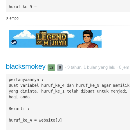
huruf_ke_9 = 
0
jempol
blacksmokey
· 9 tahun, 1 bulan yang lalu ·
0
jem
52
0
pertanyaannya :

Buat variabel huruf_ke_4 dan huruf_ke_9 agar memiliki
yang diminta. huruf_ke_1 telah dibuat untuk menjadi c
bagi anda.

Berarti :

huruf_ke_4 = website[3]
