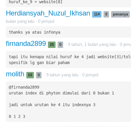
huruf_ke_9 = website[8]
Herdiansyah_Nuzul_Ikhsan
114
0
penanya
bulan yang lalu ·
0
jempol
thanks ya atas infonya 
firnanda2899
· 9 tahun, 1 bulan yang lalu ·
0
jem
28
0
tapi itu kenapa nilai huruf ke 4 jadi website[3]/tolo
molith
· 9 tahun yang lalu ·
0
jempol
68
0
@firnanda2899

urutan index di phyton dimulai dari 0 bukan 1

jadi untuk urutan ke 4 itu indexnya 3

0 1 2 3