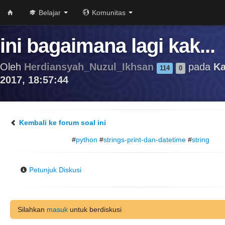
Belajar
Komunitas
ini bagaimana lagi kak...
Oleh
Herdiansyah_Nuzul_Ikhsan
pada
Ka
114
0
2017, 18:57:44
Kembali ke forum soal ini
#
python
#
strings-print-dan-datetime
#
string
Petunjuk Diskusi
Silahkan
masuk
untuk berdiskusi