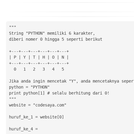
""" 

String "PYTHON" memiliki 6 karakter,

diberi nomer 0 hingga 5 seperti berikut

+---+---+---+---+---+---+

| P | Y | T | H | O | N |

+---+---+---+---+---+---+

  0   1   2   3   4   5

Jika anda ingin mencetak "Y", anda mencetaknya sepert
python = "PYTHON"

print python[1] # selalu berhitung dari 0!

"""

website = "codesaya.com"

huruf_ke_1 = website[0]

huruf_ke_4 = 
