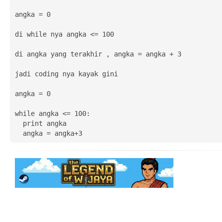
angka = 0

di while nya angka <= 100

di angka yang terakhir , angka = angka + 3

jadi coding nya kayak gini

angka = 0

while angka <= 100:

  print angka

  angka = angka+3