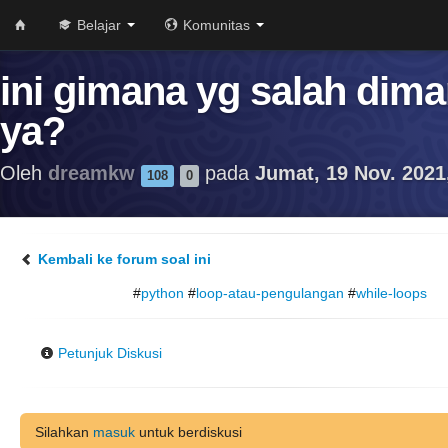
Belajar
Komunitas
ini gimana yg salah dim
ya?
Oleh
dreamkw
pada
Jumat, 19 Nov. 2021
108
0
Kembali ke forum soal ini
#
python
#
loop-atau-pengulangan
#
while-loops
Petunjuk Diskusi
Silahkan
masuk
untuk berdiskusi