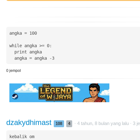
angka = 100

while angka >= 0:

  print angka

0
jempol
dzakydhimast
· 4 tahun, 8 bulan yang lalu ·
3
j
108
4
kebalik om
