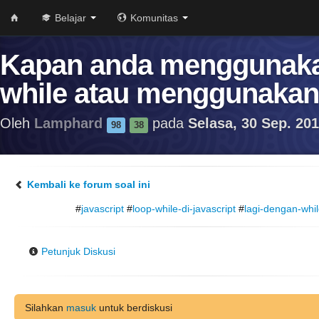
Belajar
Komunitas
Kapan anda menggunak
while atau menggunakan
Oleh
Lamphard
pada
Selasa, 30 Sep. 201
98
38
Kembali ke forum soal ini
#
javascript
#
loop-while-di-javascript
#
lagi-dengan-whil
Petunjuk Diskusi
Silahkan
masuk
untuk berdiskusi