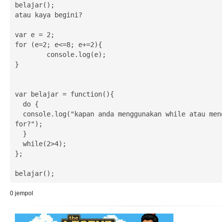
belajar();

atau kaya begini?

var e = 2;

for (e=2; e<=8; e+=2){

	console.log(e);

}

var belajar = function(){

  do {

  console.log("kapan anda menggunakan while atau menggunakan 
for?");

  }

  while(2>4);

};

belajar();
0
jempol