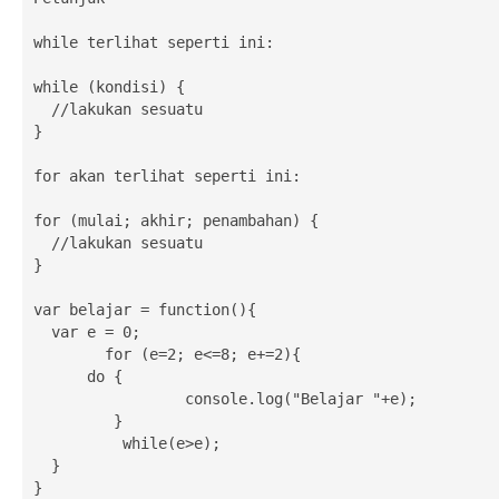
while terlihat seperti ini:

while (kondisi) {

  //lakukan sesuatu

}

for akan terlihat seperti ini:

for (mulai; akhir; penambahan) {

  //lakukan sesuatu

}

var belajar = function(){

  var e = 0;

	for (e=2; e<=8; e+=2){

      do {

 		 console.log("Belajar "+e);

 	 }

 	  while(e>e);

  }

}
