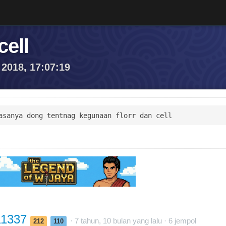
cell
 2018, 17:07:19
asanya dong tentnag kegunaan florr dan cell
a1337
· 7 tahun, 10 bulan yang lalu ·
6
jempol
212
110