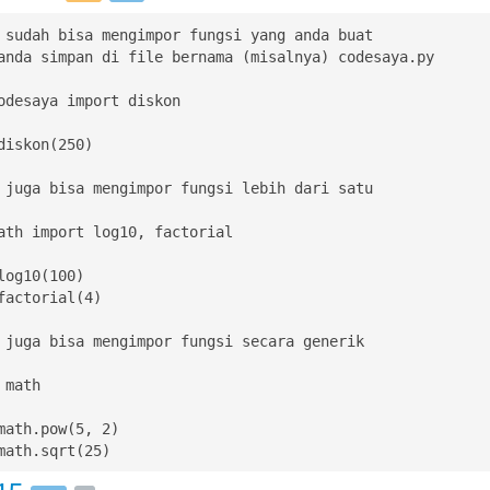
 sudah bisa mengimpor fungsi yang anda buat

anda simpan di file bernama (misalnya) codesaya.py

odesaya import diskon

diskon(250)

 juga bisa mengimpor fungsi lebih dari satu

ath import log10, factorial

log10(100)

factorial(4)

 juga bisa mengimpor fungsi secara generik

math

math.pow(5, 2)

math.sqrt(25)