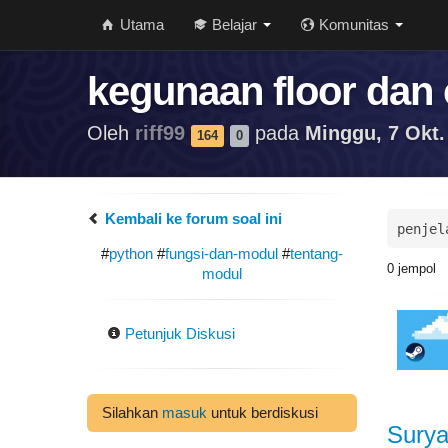
Utama
Belajar
Komunitas
kegunaan floor dan 
Oleh
riff99
pada
Minggu, 7 Okt.
164
0
Kembali ke forum soal ini
penjel
#
python
#
fungsi-dan-modul
#
tentang-
0
jempol
modul
Petunjuk Diskusi
Silahkan
masuk
untuk berdiskusi
Sury