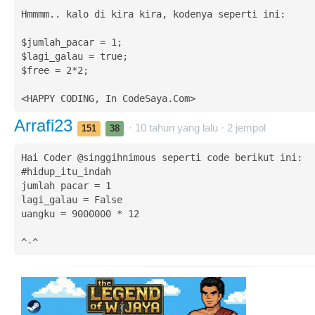
Hmmmm.. kalo di kira kira, kodenya seperti ini:

$jumlah_pacar = 1;

$lagi_galau = true;

$free = 2*2;

<HAPPY CODING, In CodeSaya.Com>
Arrafi23
· 10 tahun yang lalu ·
2
jempol
151
38
Hai Coder @singgihnimous seperti code berikut ini:

#hidup_itu_indah

jumlah pacar = 1

lagi_galau = False

uangku = 9000000 * 12

^-^