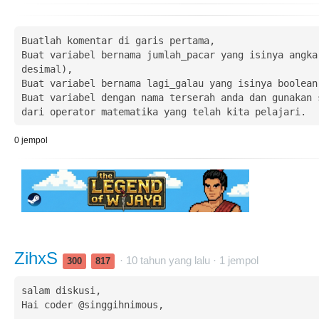
Buatlah komentar di garis pertama,

Buat variabel bernama jumlah_pacar yang isinya angka 
desimal),

Buat variabel bernama lagi_galau yang isinya boolean,
Buat variabel dengan nama terserah anda dan gunakan s
dari operator matematika yang telah kita pelajari.
0
jempol
ZihxS
· 10 tahun yang lalu ·
1
jempol
300
817
salam diskusi,

Hai coder @singgihnimous,
