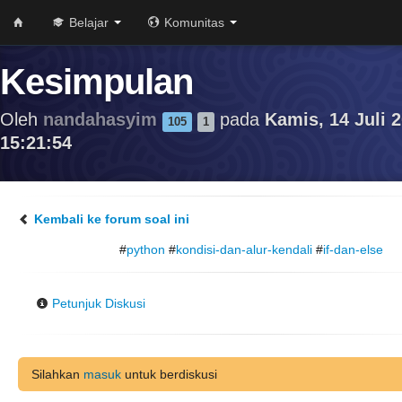
Belajar
Komunitas
Kesimpulan
Oleh
nandahasyim
pada
Kamis, 14 Juli 2
105
1
15:21:54
Kembali ke forum soal ini
#
python
#
kondisi-dan-alur-kendali
#
if-dan-else
Petunjuk Diskusi
Silahkan
masuk
untuk berdiskusi