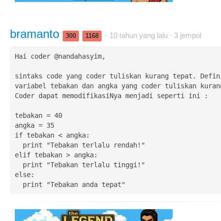
bramanto
· 10 tahun yang lalu ·
3
jempol
300
1168
Hai coder @nandahasyim, 

sintaks code yang coder tuliskan kurang tepat. Defini
variabel tebakan dan angka yang coder tuliskan kurang
Coder dapat memodifikasiNya menjadi seperti ini : 

tebakan = 40

angka = 35

if tebakan < angka:

  print "Tebakan terlalu rendah!"

elif tebakan > angka:

  print "Tebakan terlalu tinggi!"

else:

  print "Tebakan anda tepat"