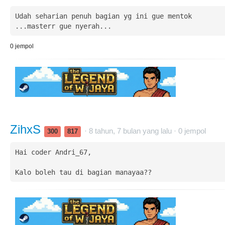
Udah seharian penuh bagian yg ini gue mentok

...masterr gue nyerah...
0
jempol
ZihxS
· 8 tahun, 7 bulan yang lalu ·
0
jempol
300
817
Hai coder Andri_67,
