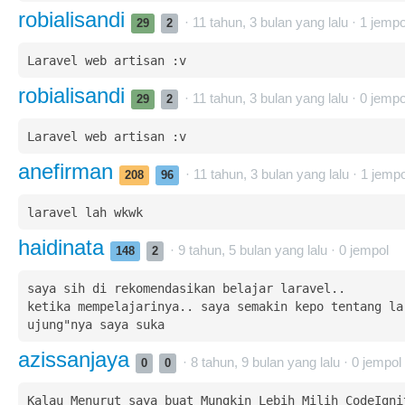
robialisandi
· 11 tahun, 3 bulan yang lalu ·
1
jempo
29
2
Laravel web artisan :v
robialisandi
· 11 tahun, 3 bulan yang lalu ·
0
jempo
29
2
Laravel web artisan :v
anefirman
· 11 tahun, 3 bulan yang lalu ·
1
jempo
208
96
laravel lah wkwk
haidinata
· 9 tahun, 5 bulan yang lalu ·
0
jempol
148
2
saya sih di rekomendasikan belajar laravel.. 

ketika mempelajarinya.. saya semakin kepo tentang lar
ujung"nya saya suka
azissanjaya
· 8 tahun, 9 bulan yang lalu ·
0
jempol
0
0
Kalau Menurut saya buat Mungkin Lebih Milih CodeIgnit