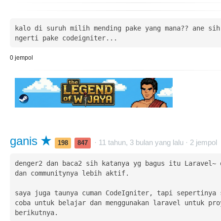
kalo di suruh milih mending pake yang mana?? ane sih 
ngerti pake codeigniter...
0
jempol
ganis
· 11 tahun, 3 bulan yang lalu ·
2
jempol
198
847
denger2 dan baca2 sih katanya yg bagus itu Laravel~ d
dan communitynya lebih aktif.

saya juga taunya cuman CodeIgniter, tapi sepertinya s
coba untuk belajar dan menggunakan laravel untuk proy
berikutnya.