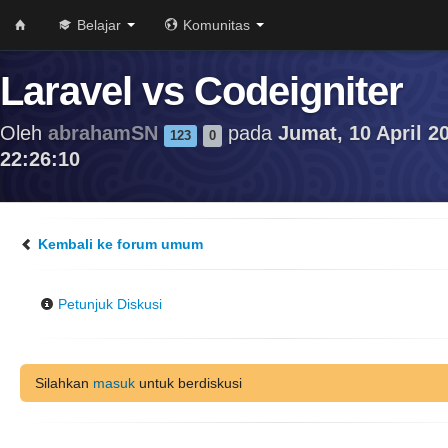
Belajar
Komunitas
Laravel vs Codeigniter
Oleh
abrahamSN
pada
Jumat, 10 April 2
123
0
22:26:10
Kembali ke forum umum
Petunjuk Diskusi
Silahkan
masuk
untuk berdiskusi