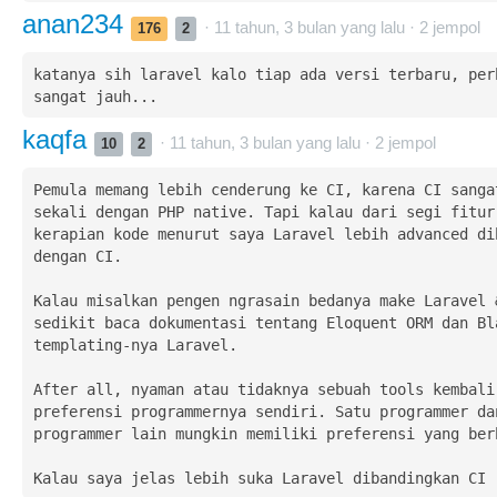
anan234
· 11 tahun, 3 bulan yang lalu ·
2
jempol
176
2
katanya sih laravel kalo tiap ada versi terbaru, perb
sangat jauh...
kaqfa
· 11 tahun, 3 bulan yang lalu ·
2
jempol
10
2
Pemula memang lebih cenderung ke CI, karena CI sangat
sekali dengan PHP native. Tapi kalau dari segi fitur 
kerapian kode menurut saya Laravel lebih advanced dib
dengan CI.

Kalau misalkan pengen ngrasain bedanya make Laravel &
sedikit baca dokumentasi tentang Eloquent ORM dan Bla
templating-nya Laravel.

After all, nyaman atau tidaknya sebuah tools kembali 
preferensi programmernya sendiri. Satu programmer dan
programmer lain mungkin memiliki preferensi yang berb
Kalau saya jelas lebih suka Laravel dibandingkan CI