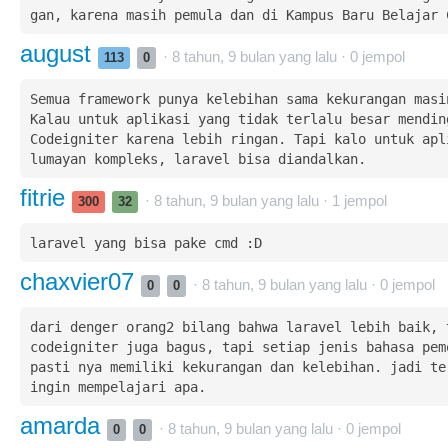
gan, karena masih pemula dan di Kampus Baru Belajar 
august
· 8 tahun, 9 bulan yang lalu ·
0
jempol
113
0
Semua framework punya kelebihan sama kekurangan masin
Kalau untuk aplikasi yang tidak terlalu besar mending
Codeigniter karena lebih ringan. Tapi kalo untuk apli
lumayan kompleks, laravel bisa diandalkan.
fitrie
· 8 tahun, 9 bulan yang lalu ·
1
jempol
300
32
laravel yang bisa pake cmd :D
chaxvier07
· 8 tahun, 9 bulan yang lalu ·
0
jempol
0
0
dari denger orang2 bilang bahwa laravel lebih baik, t
codeigniter juga bagus, tapi setiap jenis bahasa pemo
pasti nya memiliki kekurangan dan kelebihan. jadi ter
ingin mempelajari apa.
amarda
· 8 tahun, 9 bulan yang lalu ·
0
jempol
0
0