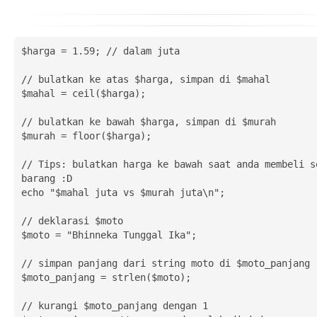
$harga = 1.59; // dalam juta

// bulatkan ke atas $harga, simpan di $mahal

$mahal = ceil($harga);

// bulatkan ke bawah $harga, simpan di $murah

$murah = floor($harga);

// Tips: bulatkan harga ke bawah saat anda membeli se
barang :D

echo "$mahal juta vs $murah juta\n";

// deklarasi $moto

$moto = "Bhinneka Tunggal Ika";

// simpan panjang dari string moto di $moto_panjang

$moto_panjang = strlen($moto);

// kurangi $moto_panjang dengan 1
