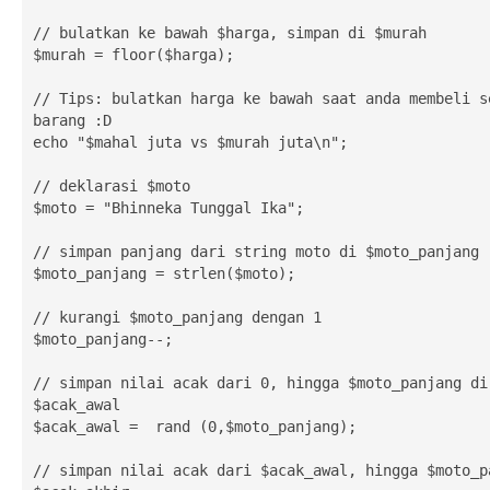
// bulatkan ke bawah $harga, simpan di $murah

$murah = floor($harga);

// Tips: bulatkan harga ke bawah saat anda membeli se
barang :D

echo "$mahal juta vs $murah juta\n";

// deklarasi $moto

$moto = "Bhinneka Tunggal Ika";

// simpan panjang dari string moto di $moto_panjang

$moto_panjang = strlen($moto);

// kurangi $moto_panjang dengan 1

$moto_panjang--;

// simpan nilai acak dari 0, hingga $moto_panjang di 
$acak_awal

$acak_awal =  rand (0,$moto_panjang);

// simpan nilai acak dari $acak_awal, hingga $moto_pa