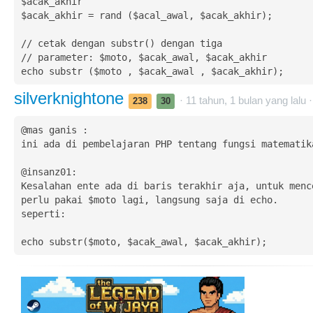
$acak_akhir

$acak_akhir = rand ($acal_awal, $acak_akhir);

// cetak dengan substr() dengan tiga

// parameter: $moto, $acak_awal, $acak_akhir

echo substr ($moto , $acak_awal , $acak_akhir);
silverknightone
· 11 tahun, 1 bulan yang lalu 
238
30
@mas ganis :

ini ada di pembelajaran PHP tentang fungsi matematika
@insanz01:

Kesalahan ente ada di baris terakhir aja, untuk mence
perlu pakai $moto lagi, langsung saja di echo.

seperti:

echo substr($moto, $acak_awal, $acak_akhir);