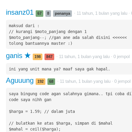
insanz01
· 11 tahun, 1 bulan yang lalu ·
67
8
penanya
maksud dari :

// kurangi $moto_panjang dengan 1

$moto_panjang--; //gan ane ada salah disini <<<<<<

tolong bantuannya master :)
ganis
· 11 tahun, 1 bulan yang lalu ·
0
jempol
198
847
ini yang unit mana ya? maaf saya gak hapal.
Aguuung
· 11 tahun, 1 bulan yang lalu ·
0
jempol
192
68
saya bingung code agan salahnya gimana.. tpi coba dil
code saya nihh gan 

$harga = 1.59; // dalam juta

// bulatkan ke atas $harga, simpan di $mahal

$mahal = ceil($harga);
