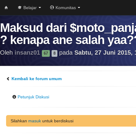
Belajar
Komunitas
Maksud dari $moto_panja
? kenapa ane salah yaa?
Oleh
insanz01
pada
Sabtu, 27 Juni 2015, 
67
8
Kembali ke forum umum
Petunjuk Diskusi
Silahkan
masuk
untuk berdiskusi