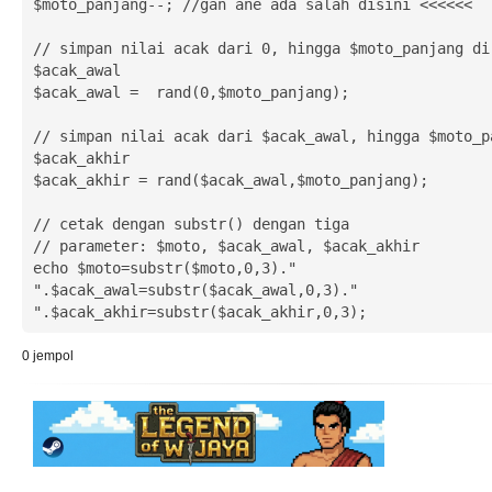
$moto_panjang--; //gan ane ada salah disini <<<<<<

// simpan nilai acak dari 0, hingga $moto_panjang di 
$acak_awal

$acak_awal =  rand(0,$moto_panjang);

// simpan nilai acak dari $acak_awal, hingga $moto_pa
$acak_akhir

$acak_akhir = rand($acak_awal,$moto_panjang);

// cetak dengan substr() dengan tiga

// parameter: $moto, $acak_awal, $acak_akhir

echo $moto=substr($moto,0,3)." 
".$acak_awal=substr($acak_awal,0,3)." 
".$acak_akhir=substr($acak_akhir,0,3);
0
jempol