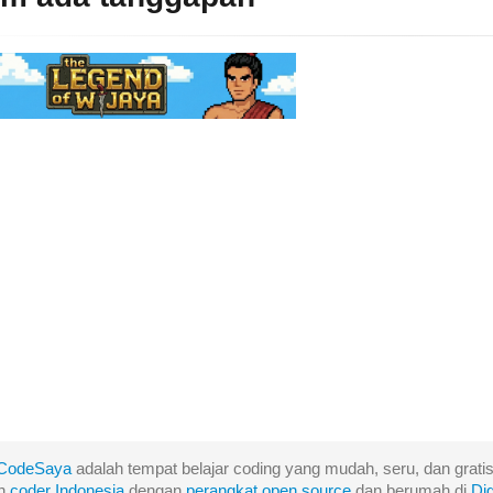
CodeSaya
adalah tempat belajar coding yang mudah, seru, dan gratis
eh
coder Indonesia
dengan
perangkat
open
source
dan berumah di
Di