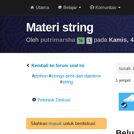
Utama
Belajar
Komunitas
Materi string
Oleh
putrimarsha
pada
Kamis, 4
56
1
Kembali ke forum soal ini
Susah 
#
python
#
strings-print-dan-datetime
1
jempol
#
string
Petunjuk Diskusi
Silahkan
masuk
untuk berdiskusi
Bel