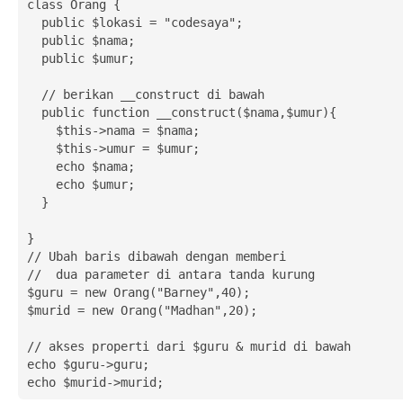
class Orang {

  public $lokasi = "codesaya";

  public $nama;

  public $umur;

  // berikan __construct di bawah

  public function __construct($nama,$umur){

    $this->nama = $nama;

    $this->umur = $umur;

    echo $nama;

    echo $umur;

  }

}

// Ubah baris dibawah dengan memberi

//  dua parameter di antara tanda kurung

$guru = new Orang("Barney",40);

$murid = new Orang("Madhan",20);

// akses properti dari $guru & murid di bawah

echo $guru->guru;

echo $murid->murid;