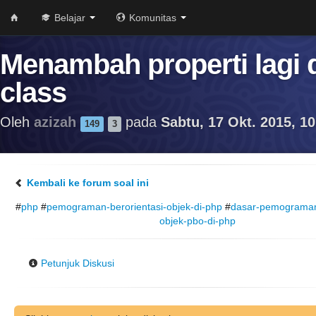
Belajar
Komunitas
Menambah properti lagi 
class
Oleh
azizah
pada
Sabtu, 17 Okt. 2015, 10
149
3
Kembali ke forum soal ini
#
php
#
pemograman-berorientasi-objek-di-php
#
dasar-pemograman-
objek-pbo-di-php
Petunjuk Diskusi