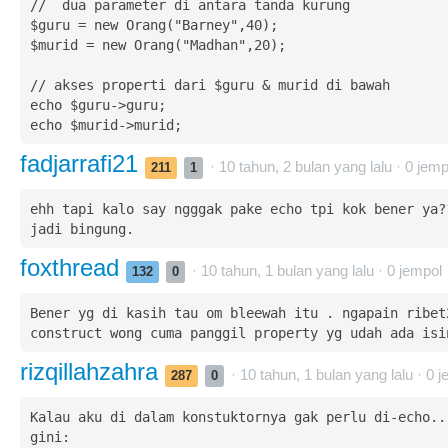
//  dua parameter di antara tanda kurung

$guru = new Orang("Barney",40);

$murid = new Orang("Madhan",20);

// akses properti dari $guru & murid di bawah

echo $guru->guru;

echo $murid->murid;
fadjarrafi21
· 10 tahun, 2 bulan yang lalu ·
0
jemp
211
1
ehh tapi kalo say ngggak pake echo tpi kok bener ya??
jadi bingung.
foxthread
· 10 tahun, 1 bulan yang lalu ·
0
jempol
132
0
Bener yg di kasih tau om bleewah itu . ngapain ribet2
construct wong cuma panggil property yg udah ada isi
rizqillahzahra
· 10 tahun, 1 bulan yang lalu ·
0
j
287
0
Kalau aku di dalam konstuktornya gak perlu di-echo.. 
gini:
