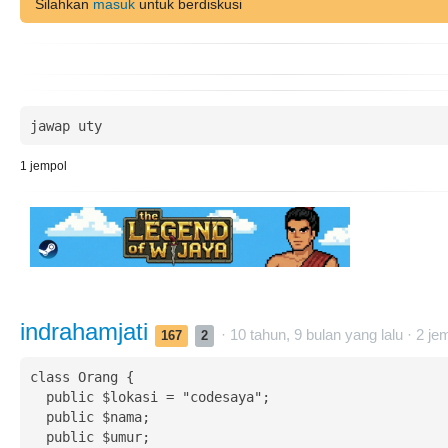
Silahkan
masuk
untuk berdiskusi
jawap uty
1
jempol
indrahamjati
· 10 tahun, 9 bulan yang lalu ·
2
jem
167
2
class Orang {

  public $lokasi = "codesaya";

  public $nama;

  public $umur;
