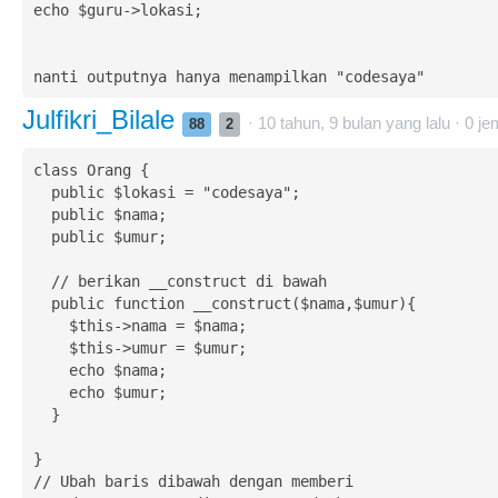
echo $guru->lokasi;

nanti outputnya hanya menampilkan "codesaya"
Julfikri_Bilale
· 10 tahun, 9 bulan yang lalu ·
0
je
88
2
class Orang {

  public $lokasi = "codesaya";

  public $nama;

  public $umur;

  // berikan __construct di bawah

  public function __construct($nama,$umur){

    $this->nama = $nama;

    $this->umur = $umur;

    echo $nama;

    echo $umur;

  }

}

// Ubah baris dibawah dengan memberi
