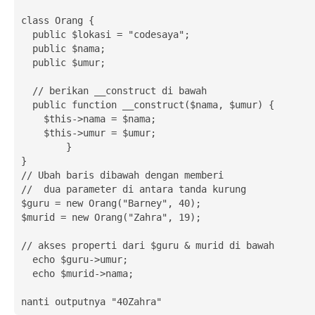
class Orang {

  public $lokasi = "codesaya";

  public $nama;

  public $umur;

  // berikan __construct di bawah

  public function __construct($nama, $umur) {

    $this->nama = $nama;

    $this->umur = $umur;

	}

}

// Ubah baris dibawah dengan memberi

//  dua parameter di antara tanda kurung

$guru = new Orang("Barney", 40);

$murid = new Orang("Zahra", 19);

// akses properti dari $guru & murid di bawah

  echo $guru->umur;

  echo $murid->nama;

nanti outputnya "40Zahra"