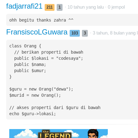
fadjarrafi21
· 10 tahun yang lalu ·
0
jempol
211
1
ohh begitu thanks zahra ^^
FransiscoLGuwara
· 3 tahun, 8 bulan yang l
103
3
class Orang {

  // berikan properti di bawah

  public $lokasi = "codesaya";

  public $nama;

  public $umur;

}

$guru = new Orang("dewa");

$murid = new Orang();

// akses properti dari $guru di bawah
