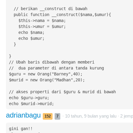
  // berikan __construct di bawah

  public function __construct($nama,$umur){

    $this->nama = $nama;

    $this->umur = $umur;

    echo $nama;

    echo $umur;

  }

}

// Ubah baris dibawah dengan memberi

//  dua parameter di antara tanda kurung

$guru = new Orang("Barney",40);

$murid = new Orang("Madhan",20);

// akses properti dari $guru & murid di bawah

echo $guru->guru;

echo $murid->murid;
adrianbagu
· 10 tahun, 9 bulan yang lalu ·
2
jemp
152
7
gini gan!!
