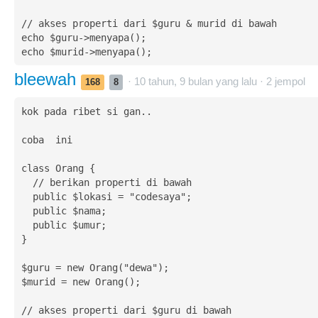
// akses properti dari $guru & murid di bawah

echo $guru->menyapa();

echo $murid->menyapa();
bleewah
· 10 tahun, 9 bulan yang lalu ·
2
jempol
168
8
kok pada ribet si gan..

coba  ini

class Orang {

  // berikan properti di bawah

  public $lokasi = "codesaya";

  public $nama;

  public $umur;

}

$guru = new Orang("dewa");

$murid = new Orang();

// akses properti dari $guru di bawah
