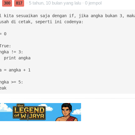
S
· 5 tahun, 10 bulan yang lalu ·
0
jempol
300
817
l kita sesuaikan saja dengan if, jika angka bukan 3, maka
usah di cetak, seperti ini codenya:

 0

rue:

break