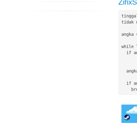
Zihx
tingga
tidak 
angka =
while T
  if angka != 3:

  	print angka

  angka = angka + 1

  if angka >= 5:

    