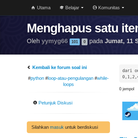
Utama
Belajar
Komunitas
Menghapus satu item
Oleh
yymyg66
pada
Jumat, 11 S
101
0
Kembali ke forum soal ini
dari o
0,1,2,
#
python
#
loop-atau-pengulangan
#
while-
loops
0
jempol
Petunjuk Diskusi
Silahkan
masuk
untuk berdiskusi