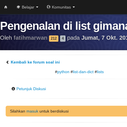
Belajar
Komunitas
Pengenalan di list giman
Oleh
fatihmarwan
pada
Jumat, 7 Okt. 20
212
4
Kembali ke forum soal ini
#
python
#
list-dan-dict
#
lists
Petunjuk Diskusi
Silahkan
masuk
untuk berdiskusi