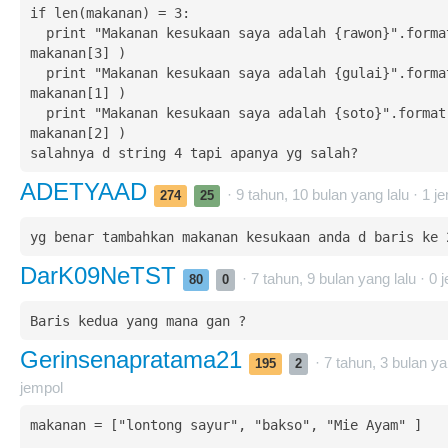
if len(makanan) = 3:

  print "Makanan kesukaan saya adalah {rawon}".format( 
makanan[3] )

  print "Makanan kesukaan saya adalah {gulai}".format( 
makanan[1] )

  print "Makanan kesukaan saya adalah {soto}".format( 
makanan[2] )

salahnya d string 4 tapi apanya yg salah?
ADETYAAD
· 9 tahun, 10 bulan yang lalu ·
1
je
274
25
yg benar tambahkan makanan kesukaan anda d baris ke 
DarK09NeTST
· 7 tahun, 9 bulan yang lalu ·
0
j
80
0
Baris kedua yang mana gan ?
Gerinsenapratama21
· 7 tahun, 3 bulan ya
195
2
jempol
makanan = ["lontong sayur", "bakso", "Mie Ayam" ]
