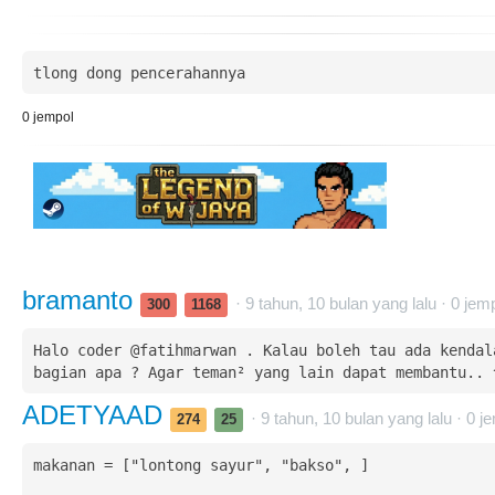
tlong dong pencerahannya
0
jempol
bramanto
· 9 tahun, 10 bulan yang lalu ·
0
jemp
300
1168
Halo coder @fatihmarwan . Kalau boleh tau ada kendala
bagian apa ? Agar teman² yang lain dapat membantu.. 
ADETYAAD
· 9 tahun, 10 bulan yang lalu ·
0
je
274
25
makanan = ["lontong sayur", "bakso", ]
