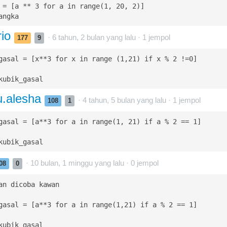
 = [a ** 3 for a in range(1, 20, 2)]

angka
rio
· 6 tahun, 2 bulan yang lalu ·
1
jempol
177
9
gasal = [x**3 for x in range (1,21) if x % 2 !=0]

kubik_gasal
.alesha
· 4 tahun, 5 bulan yang lalu ·
1
jempol
108
1
gasal = [a**3 for a in range(1, 21) if a % 2 == 1]

kubik_gasal
· 10 bulan, 1 minggu yang lalu ·
0
jempol
08
0
an dicoba kawan

gasal = [a**3 for a in range(1,21) if a % 2 == 1]

kubik_gasal