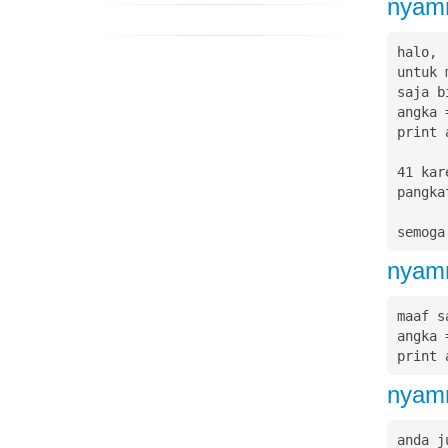
nya
halo,

untuk 
saja b
angka 
print a
41 kar
pangka
nya
maaf s
angka 
print 
nya
anda j