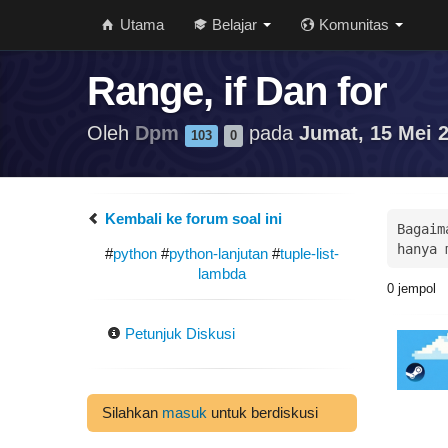
Utama
Belajar
Komunitas
Range, if Dan for
Oleh
Dpm
pada
Jumat, 15 Mei 2
103
0
Kembali ke forum soal ini
Bagaim
hanya 
#
python
#
python-lanjutan
#
tuple-list-
lambda
0
jempol
Petunjuk Diskusi
Silahkan
masuk
untuk berdiskusi