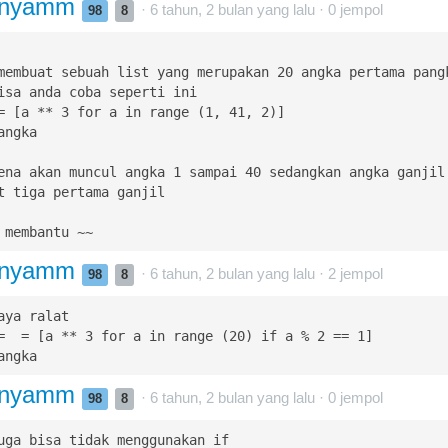
mnyamm
· 6 tahun, 2 bulan yang lalu ·
0
jempol
98
8
membuat sebuah list yang merupakan 20 angka pertama pangk
isa anda coba seperti ini

= [a ** 3 for a in range (1, 41, 2)]

ngka

ena akan muncul angka 1 sampai 40 sedangkan angka ganjil 
t tiga pertama ganjil

mnyamm
· 6 tahun, 2 bulan yang lalu ·
2
jempol
98
8
aya ralat

=  = [a ** 3 for a in range (20) if a % 2 == 1]

angka
mnyamm
· 6 tahun, 2 bulan yang lalu ·
0
jempol
98
8
uga bisa tidak menggunakan if
