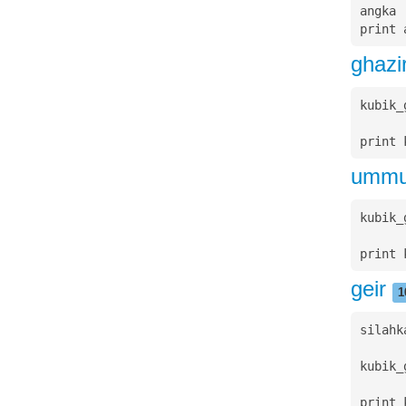
angka 
print 
ghazi
kubik_
print 
ummu
kubik_
print 
geir
1
silahk
kubik_
print 