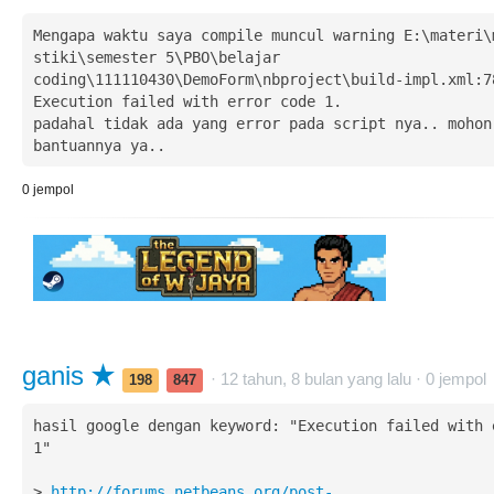
Mengapa waktu saya compile muncul warning E:\materi\m
stiki\semester 5\PBO\belajar 
coding\111110430\DemoForm\nbproject\build-impl.xml:78
Execution failed with error code 1.

padahal tidak ada yang error pada script nya.. mohon 
bantuannya ya..
0
jempol
ganis
· 12 tahun, 8 bulan yang lalu ·
0
jempol
198
847
hasil google dengan keyword: "Execution failed with e
1" 

> 
http://forums.netbeans.org/post-...