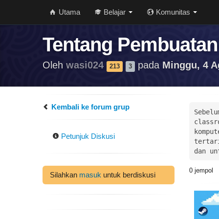
Utama
Belajar
Komunitas
Tentang Pembuatan
Oleh
wasi024
pada
Minggu, 4 A
213
3
Kembali ke forum grup
Sebelu
classr
komput
Petunjuk Diskusi
tertar
dan un
0
jempol
Silahkan
masuk
untuk berdiskusi