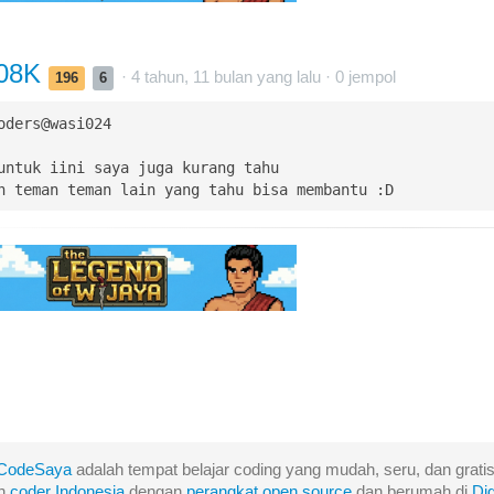
08K
· 4 tahun, 11 bulan yang lalu ·
0
jempol
196
6
oders@wasi024

untuk iini saya juga kurang tahu

n teman teman lain yang tahu bisa membantu :D
CodeSaya
adalah tempat belajar coding yang mudah, seru, dan gratis
eh
coder Indonesia
dengan
perangkat
open
source
dan berumah di
Di