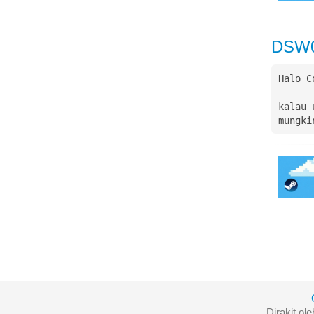
DSW
Halo C
kalau 
mungki
Dirakit ol