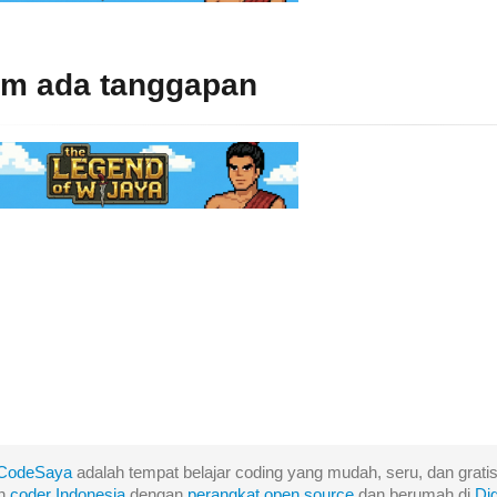
um ada tanggapan
CodeSaya
adalah tempat belajar coding yang mudah, seru, dan gratis
eh
coder Indonesia
dengan
perangkat
open
source
dan berumah di
Di