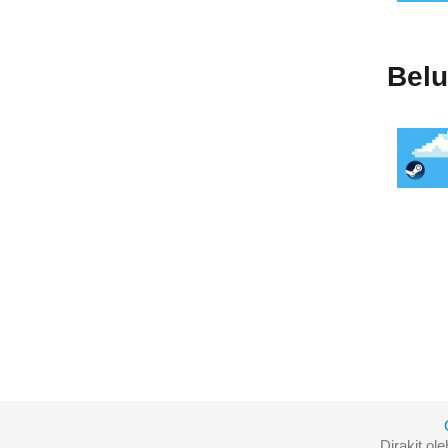
Bel
Dirakit ol