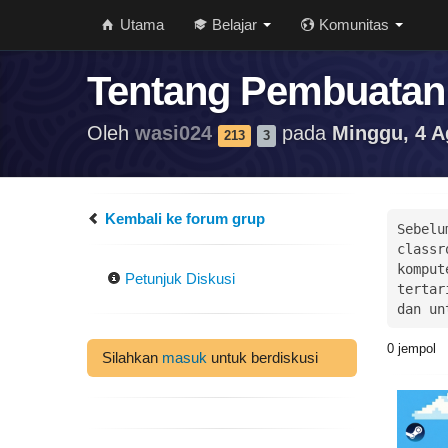
Utama
Belajar
Komunitas
Tentang Pembuatan
Oleh
wasi024
pada
Minggu, 4 A
213
3
Kembali ke forum grup
Sebelu
classr
komput
Petunjuk Diskusi
tertar
dan un
0
jempol
Silahkan
masuk
untuk berdiskusi