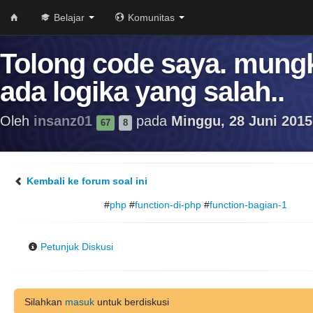
Belajar
Komunitas
Tolong code saya. mung
ada logika yang salah..
Oleh
insanz01
pada
Minggu, 28 Juni 2015
67
8
Kembali ke forum soal ini
#
php
#
function-di-php
#
function-bagian-1
Petunjuk Diskusi
Silahkan
masuk
untuk berdiskusi