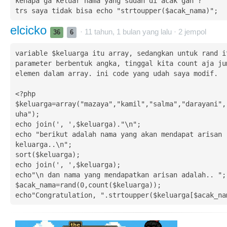
kenapa ga keluar nama yang sudah di acak gan ?

trs saya tidak bisa echo "strtoupper($acak_nama)";
elcicko
· 11 tahun, 1 bulan yang lalu ·
2
jempol
36
6
variable $keluarga itu array, sedangkan untuk rand it
parameter berbentuk angka, tinggal kita count aja jum
elemen dalam array. ini code yang udah saya modif.

<?php

$keluarga=array("mazaya","kamil","salma","darayani",
uha");

echo join(', ',$keluarga)."\n";

echo "berikut adalah nama yang akan mendapat arisan 
keluarga..\n";

sort($keluarga);

echo join(', ',$keluarga);

echo"\n dan nama yang mendapatkan arisan adalah.. ";

$acak_nama=rand(0,count($keluarga));
