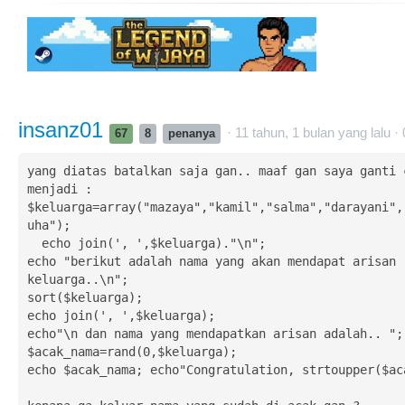
insanz01
· 11 tahun, 1 bulan yang lalu ·
67
8
penanya
yang diatas batalkan saja gan.. maaf gan saya ganti c
menjadi :

$keluarga=array("mazaya","kamil","salma","darayani",
uha");

  echo join(', ',$keluarga)."\n";

echo "berikut adalah nama yang akan mendapat arisan 
keluarga..\n";

sort($keluarga);

echo join(', ',$keluarga);

echo"\n dan nama yang mendapatkan arisan adalah.. ";

$acak_nama=rand(0,$keluarga);

echo $acak_nama; echo"Congratulation, strtoupper($aca