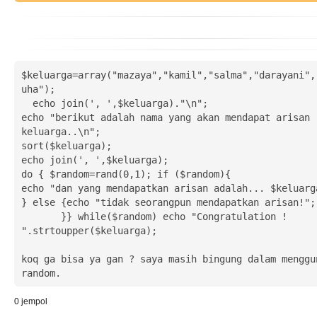
$keluarga=array("mazaya","kamil","salma","darayani",
uha");

  echo join(', ',$keluarga)."\n";

echo "berikut adalah nama yang akan mendapat arisan 
keluarga..\n";

sort($keluarga);

echo join(', ',$keluarga);

do { $random=rand(0,1); if ($random){

echo "dan yang mendapatkan arisan adalah... $keluarga
} else {echo "tidak seorangpun mendapatkan arisan!";

       }} while($random) echo "Congratulation ! 
".strtoupper($keluarga);

koq ga bisa ya gan ? saya masih bingung dalam menggun
random.
0
jempol