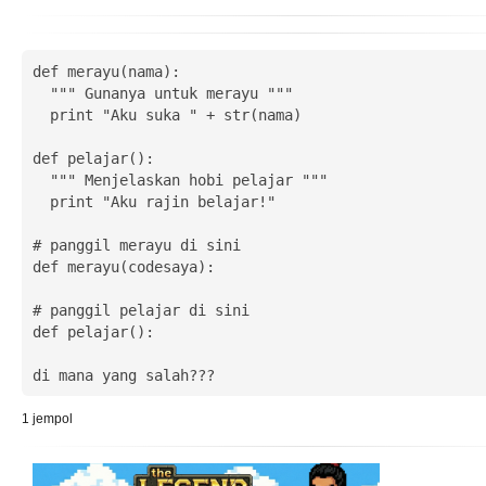
def merayu(nama):

  """ Gunanya untuk merayu """

  print "Aku suka " + str(nama)

def pelajar():

  """ Menjelaskan hobi pelajar """

  print "Aku rajin belajar!"

# panggil merayu di sini

def merayu(codesaya):

# panggil pelajar di sini

def pelajar():

di mana yang salah???
1
jempol