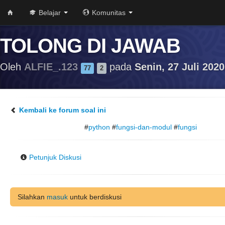
Belajar
Komunitas
TOLONG DI JAWAB
Oleh
ALFIE_.123
pada
Senin, 27 Juli 2020
77
2
Kembali ke forum soal ini
#
python
#
fungsi-dan-modul
#
fungsi
Petunjuk Diskusi
Silahkan
masuk
untuk berdiskusi