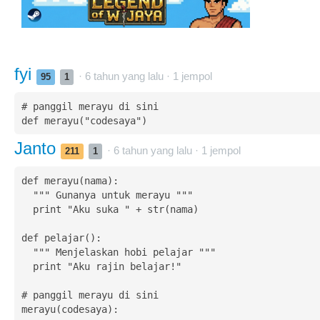
fyi
· 6 tahun yang lalu ·
1
jempol
95
1
# panggil merayu di sini

def merayu("codesaya")
Janto
· 6 tahun yang lalu ·
1
jempol
211
1
def merayu(nama):

  """ Gunanya untuk merayu """

  print "Aku suka " + str(nama)

def pelajar():

  """ Menjelaskan hobi pelajar """

  print "Aku rajin belajar!"

# panggil merayu di sini

merayu(codesaya):
