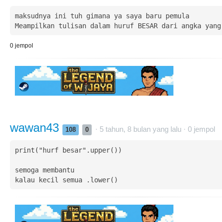
maksudnya ini tuh gimana ya saya baru pemula

Meampilkan tulisan dalam huruf BESAR dari angka yang
0
jempol
wawan43
· 5 tahun, 8 bulan yang lalu ·
0
jempol
108
0
print("hurf besar".upper())

semoga membantu

kalau kecil semua .lower()