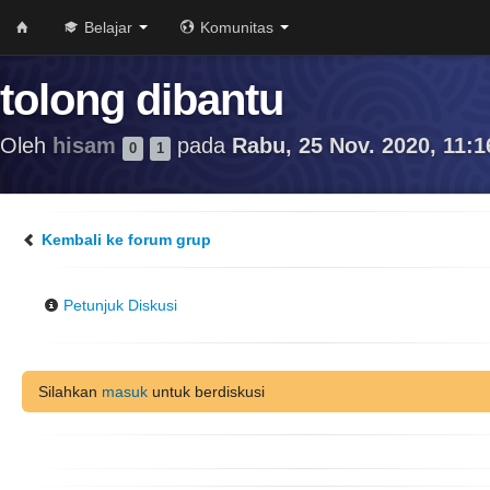
Belajar
Komunitas
tolong dibantu
Oleh
hisam
pada
Rabu, 25 Nov. 2020, 11:1
0
1
Kembali ke forum grup
Petunjuk Diskusi
Silahkan
masuk
untuk berdiskusi