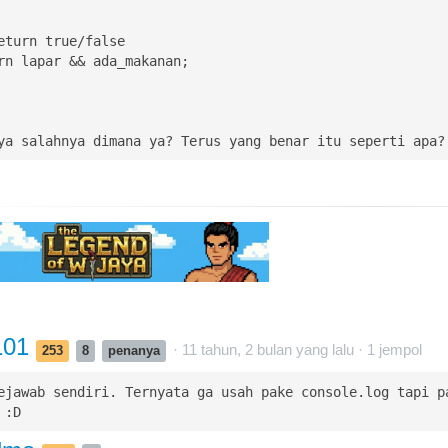
ya salahnya dimana ya? Terus yang benar itu seperti apa?
101
· 11 tahun, 2 bulan yang lalu ·
1
jempol
253
8
penanya
ejawab sendiri. Ternyata ga usah pake console.log tapi pa
 :D