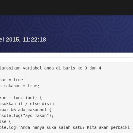
ei 2015, 11:22:18
larasikan variabel anda di baris ke 3 dan 4

par = true;

a_makanan = true;

kan = function() {
