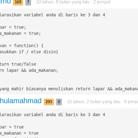
dmo
· 10 tahun, 8 bulan yang lalu ·
2
jempol
169
7
larasikan variabel anda di baris ke 3 dan 4

par = true;

a_makanan = true;

kan = function() {

yang mahir biasanya menuliskan return lapar && ada_makan
ghulamahmad
· 10 tahun, 2 bulan yang lalu ·
0
jemp
293
0
larasikan variabel anda di baris ke 3 dan 4

par = true

a_makanan = true
