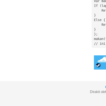
Var ma
If (la
    Return true;

}

Else {

    Return false;

}

};

makan(
// ini
Dirakit ol