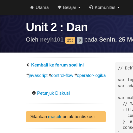
Utama
Belajar
Komunitas
Unit 2 : Dan
Oleh
neyh101
pada
Senin, 25 M
253
8
Kembali ke forum soal ini
// Dek
#
javascript
#
control-flow
#
operator-logika
var la
var ad
Petunjuk Diskusi
var ma
  // Masukkan if / else disini

  if(lapar && ada_makanan) {

    console.log("ayo makan");

Silahkan
masuk
untuk berdiskusi
  }  else {

  console.log("Anda hanya suka salah satu? Kita akan perbaiki.");
