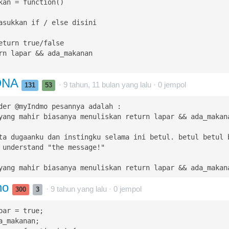
kan = function() 

DNA
· 9 tahun, 11 bulan yang lalu ·
0
jempol
131
53
der @myIndmo pesannya adalah :

yang mahir biasanya menuliskan return lapar && ada_makana
ta dugaanku dan instingku selama ini betul. betul betul b
 understand "the message!"

yang mahir biasanya menuliskan return lapar && ada_makan
no
· 9 tahun yang lalu ·
0
jempol
300
3
par = true;

a_makanan;
