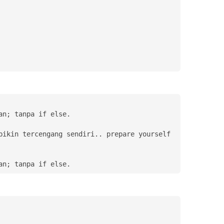
n; tanpa if else. 

ikin tercengang sendiri.. prepare yourself 
an; tanpa if else. 