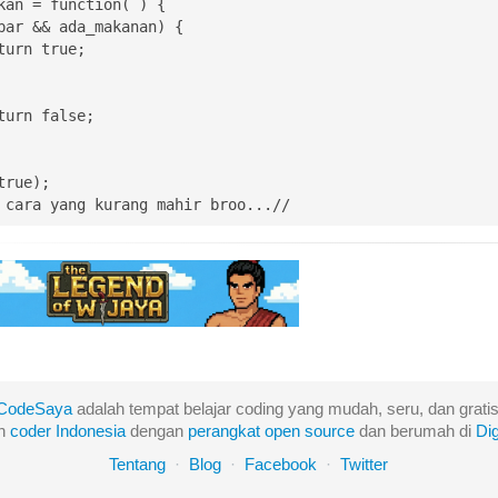
kan = function( ) {

par && ada_makanan) {

true);

 cara yang kurang mahir broo...//
CodeSaya
adalah tempat belajar coding yang mudah, seru, dan gratis
eh
coder Indonesia
dengan
perangkat
open
source
dan berumah di
Di
Tentang
·
Blog
·
Facebook
·
Twitter