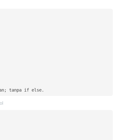
an; tanpa if else.
ol