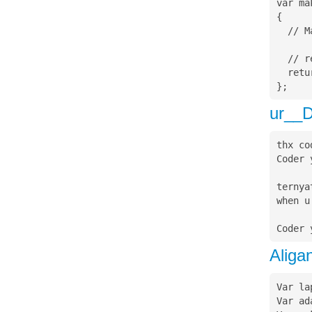
var ma
{

  // Masukkan if / else disini

  // return true/false

  return lapar && ada_makanan

};
ur__
thx co
Coder 
ternya
when u
Coder 
Aliga
Var la
Var ad