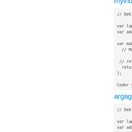
myln
// Dek
var la
var ad
var ma
  // Masukkan if / else disini

 // return true/false

  return lapar && ada_makanan;

};

Coder 
arga
// Dek
var la
var ad