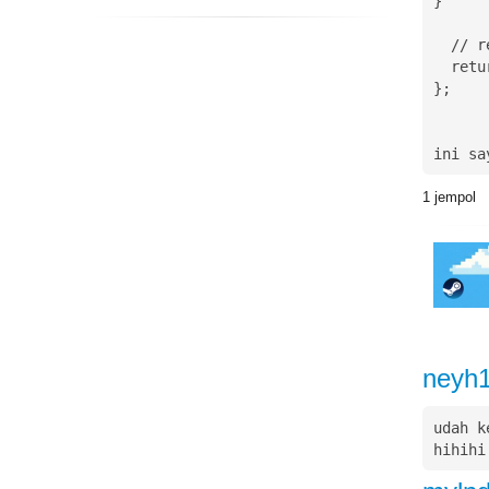
}

  // return true/false

  return lapar && ada_makanan;

};

ini sa
1
jempol
neyh
udah k
hihihi