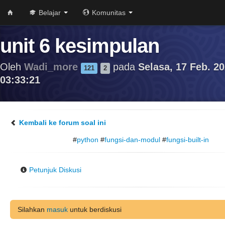
Belajar
Komunitas
unit 6 kesimpulan
Oleh
Wadi_more
pada
Selasa, 17 Feb. 20
121
2
03:33:21
Kembali ke forum soal ini
#
python
#
fungsi-dan-modul
#
fungsi-built-in
Petunjuk Diskusi
Silahkan
masuk
untuk berdiskusi