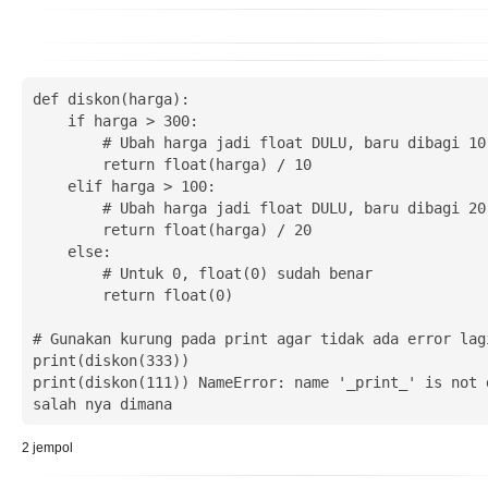
def diskon(harga):

    if harga > 300:

        # Ubah harga jadi float DULU, baru dibagi 10

        return float(harga) / 10

    elif harga > 100:

        # Ubah harga jadi float DULU, baru dibagi 20

        return float(harga) / 20

    else:

        # Untuk 0, float(0) sudah benar

        return float(0)

# Gunakan kurung pada print agar tidak ada error lagi
print(diskon(333))

print(diskon(111)) NameError: name '_print_' is not d
salah nya dimana
2
jempol