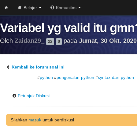
Belajar
Komunitas
Variabel yg valid itu gmn
Oleh
Zaidan29_
pada
Jumat, 30 Okt. 2020
22
0
Kembali ke forum soal ini
#
python
#
pengenalan-python
#
syntax-dari-python
Petunjuk Diskusi
Silahkan
masuk
untuk berdiskusi