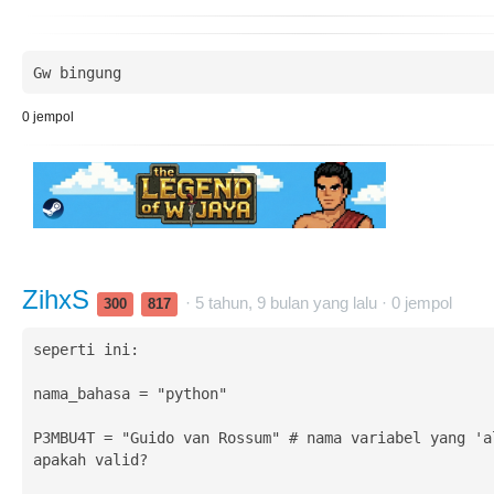
Gw bingung
0
jempol
ZihxS
· 5 tahun, 9 bulan yang lalu ·
0
jempol
300
817
seperti ini:

nama_bahasa = "python"

P3MBU4T = "Guido van Rossum" # nama variabel yang 'al
apakah valid?
