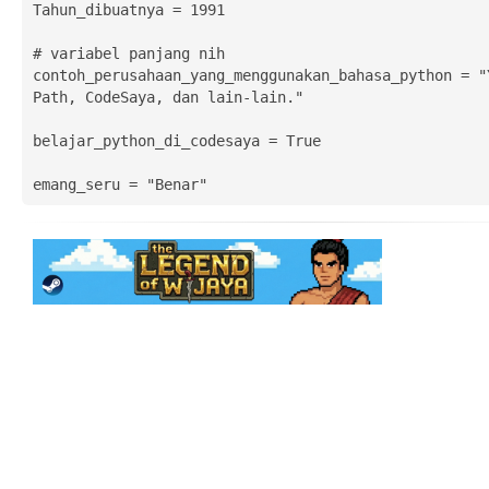
Tahun_dibuatnya = 1991

# variabel panjang nih

contoh_perusahaan_yang_menggunakan_bahasa_python = "Y
Path, CodeSaya, dan lain-lain."

belajar_python_di_codesaya = True

emang_seru = "Benar"