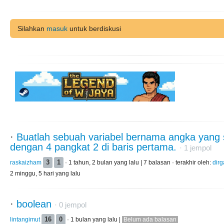
Silahkan
masuk
untuk berdiskusi
·
Buatlah sebuah variabel bernama angka yang
dengan 4 pangkat 2 di baris pertama.
·
1
jempol
raskaizham
3
1
· 1 tahun, 2 bulan yang lalu | 7 balasan · terakhir oleh:
dir
2 minggu, 5 hari yang lalu
·
boolean
·
0
jempol
lintangimut
16
0
· 1 bulan yang lalu |
Belum ada balasan