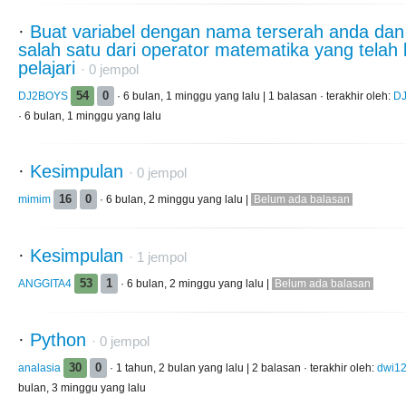
·
Buat variabel dengan nama terserah anda da
salah satu dari operator matematika yang telah 
pelajari
·
0
jempol
DJ2BOYS
54
0
· 6 bulan, 1 minggu yang lalu | 1 balasan · terakhir oleh:
D
· 6 bulan, 1 minggu yang lalu
·
Kesimpulan
·
0
jempol
mimim
16
0
· 6 bulan, 2 minggu yang lalu |
Belum ada balasan
·
Kesimpulan
·
1
jempol
ANGGITA4
53
1
· 6 bulan, 2 minggu yang lalu |
Belum ada balasan
·
Python
·
0
jempol
analasia
30
0
· 1 tahun, 2 bulan yang lalu | 2 balasan · terakhir oleh:
dwi1
bulan, 3 minggu yang lalu