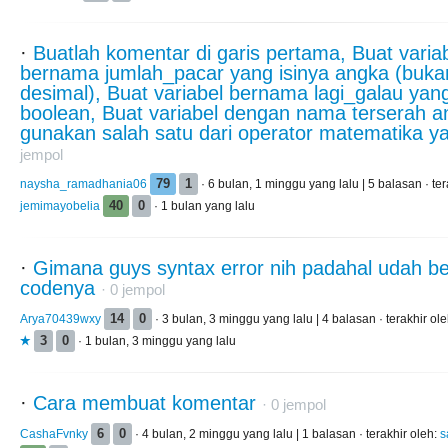
·
Buatlah komentar di garis pertama, Buat varia
bernama jumlah_pacar yang isinya angka (buka
desimal), Buat variabel bernama lagi_galau yang
boolean, Buat variabel dengan nama terserah 
gunakan salah satu dari operator matematika ya
jempol
naysha_ramadhania06
79
1
· 6 bulan, 1 minggu yang lalu | 5 balasan · ter
jemimayobelia
40
0
· 1 bulan yang lalu
·
Gimana guys syntax error nih padahal udah be
codenya
·
0
jempol
Arya70439wxy
14
0
· 3 bulan, 3 minggu yang lalu | 4 balasan · terakhir ol
3
0
· 1 bulan, 3 minggu yang lalu
·
Cara membuat komentar
·
0
jempol
CashaFvnky
6
0
· 4 bulan, 2 minggu yang lalu | 1 balasan · terakhir oleh:
s