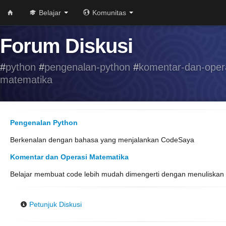
Belajar
Komunitas
Forum Diskusi
#
python
#
pengenalan-python
#
komentar-dan-oper
matematika
Pengenalan Python
Berkenalan dengan bahasa yang menjalankan CodeSaya
Komentar dan Operasi Matematika
Belajar membuat code lebih mudah dimengerti dengan menuliskan
Petunjuk Diskusi