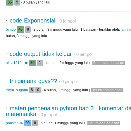
36
5
· 3 bulan yang lalu
·
code Exponensial
·
0
jempol
bimoo
46
0
· 3 bulan, 3 minggu yang lalu | 1 balasan · terakhir oleh:
fahri
bulan, 3 minggu yang lalu
·
code output tidak keluar
·
0
jempol
aksa1312_
30
1
· 4 bulan, 2 minggu yang lalu |
Belum ada balasan
·
Ini gimana guys??
·
0
jempol
Bayu_sugana
8
0
· 4 bulan, 3 minggu yang lalu |
Belum ada balasan
·
materi pengenalan pyhton bab 2 . komentar da
matematika
·
0
jempol
ponstan94
99
0
· 5 bulan, 1 minggu yang lalu |
Belum ada balasan