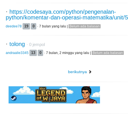
·
https://codesaya.com/python/pengenalan-
python/komentar-dan-operasi-matematika/unit/5
deedee78
19
0
· 7 bulan yang lalu |
Belum ada balasan
·
tolong
·
0
jempol
andraalie3345
13
0
· 7 bulan, 2 minggu yang lalu |
Belum ada balasan
berikutnya