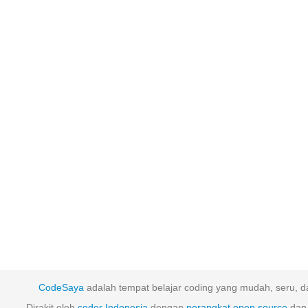
CodeSaya
adalah tempat belajar coding yang mudah, seru, da
Dirakit oleh
coder Indonesia
dengan
perangkat
open
source
dan 