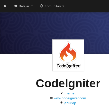
Belajar
Komunitas
CodeIgniter
Internet
www.codeigniter.com
januridp