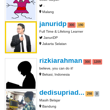
-
Malang
januridp
300
190
Full Time & Lifelong Learner
JanuriDP
Jakarta Selatan
rizkiarahman
300
1209
believe, you can do it!
Bekasi, Indonesia
dedisupriad...
298
0
Masih Belajar
Bandung