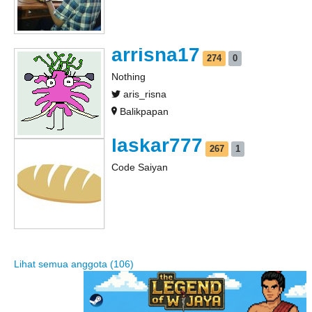
arrisna17
274
0
Nothing
aris_risna
Balikpapan
laskar777
267
1
Code Saiyan
Lihat semua anggota (106)