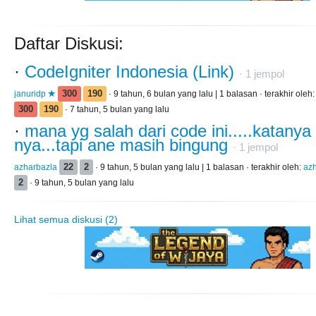
Daftar Diskusi:
·
CodeIgniter Indonesia (Link)
·
1
jempol
januridp
300
190
· 9 tahun, 6 bulan yang lalu | 1 balasan · terakhir oleh
300
190
· 7 tahun, 5 bulan yang lalu
·
mana yg salah dari code ini.....katanya d
nya...tapi ane masih bingung
·
1
jempol
azharbazla
22
2
· 9 tahun, 5 bulan yang lalu | 1 balasan · terakhir oleh:
az
2
· 9 tahun, 5 bulan yang lalu
Lihat semua diskusi (2)