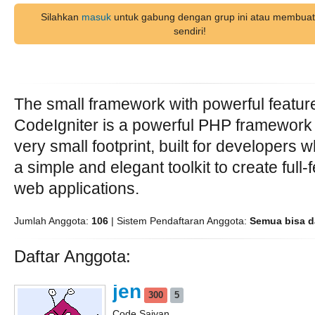
Silahkan
masuk
untuk gabung dengan grup ini atau membuat
sendiri!
The small framework with powerful featur
CodeIgniter is a powerful PHP framework 
very small footprint, built for developers
a simple and elegant toolkit to create full-
web applications.
Jumlah Anggota:
106
| Sistem Pendaftaran Anggota:
Semua bisa d
Daftar Anggota:
jen
300
5
Code Saiyan