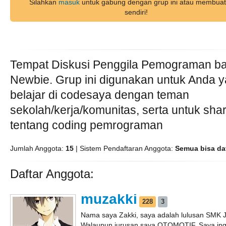
Silahkan
masuk
untuk gabung dengan grup ini atau membuat
sendiri!
Tempat Diskusi Penggila Pemograman ba
Newbie. Grup ini digunakan untuk Anda y
belajar di codesaya dengan teman
sekolah/kerja/komunitas, serta untuk sha
tentang coding pemrograman
Jumlah Anggota:
15
| Sistem Pendaftaran Anggota:
Semua bisa da
Daftar Anggota:
muzakki
228
3
Nama saya Zakki, saya adalah lulusan SMK 
Walaupun jurusan saya OTOMOTIF, Saya ingi