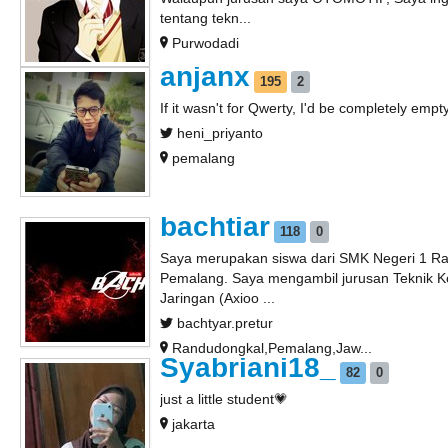
tentang tekn...
Purwodadi
anjanx
195
2
If it wasn't for Qwerty, I'd be completely empt
heni_priyanto
pemalang
bachtiar
118
0
Saya merupakan siswa dari SMK Negeri 1 R
Pemalang. Saya mengambil jurusan Teknik 
Jaringan (Axioo ...
bachtyar.pretur
Randudongkal,Pemalang,Jaw...
Syabriani18_
82
0
just a little student💗
jakarta