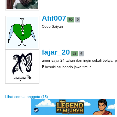
Afif007
65
0
Code Saiyan
fajar_20
62
4
umur saya 24 tahun dan ingin sekali belaja
besuki situbondo jawa timur
Lihat semua anggota (15)