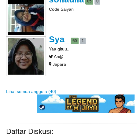
65
0
Code Saiyan
Sya_
50
1
Yaa gituu..
An@_
Jepara
Lihat semua anggota (40)
Daftar Diskusi: