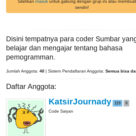
Silahkan
masuk
untuk gabung dengan grup ini atau membuat
sendiri!
Disini tempatnya para coder Sumbar yang
belajar dan mengajar tentang bahasa
pemogramman.
Jumlah Anggota:
40
| Sistem Pendaftaran Anggota:
Semua bisa da
Daftar Anggota:
KatsirJournady
119
0
Code Saiyan