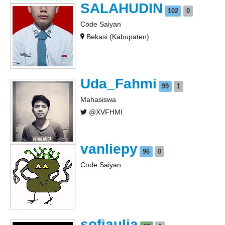
SALAHUDIN
102
0
Code Saiyan
Bekasi (Kabupaten)
Uda_Fahmi
99
1
Mahasiswa
@XVFHMI
vanliepy
96
0
Code Saiyan
sofiaulia