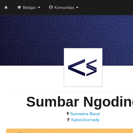
Belajar
Komunitas
Sumbar Ngodin
Sumatera Barat
KatsirJournady