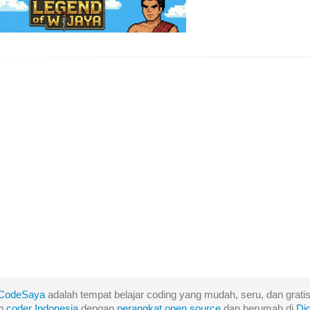
CodeSaya
adalah tempat belajar coding yang mudah, seru, dan gratis
eh
coder Indonesia
dengan
perangkat
open
source
dan berumah di
Di