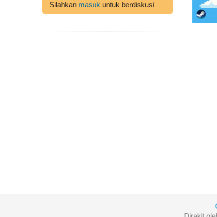
Silahkan
masuk
untuk berdiskusi
Dirakit ol