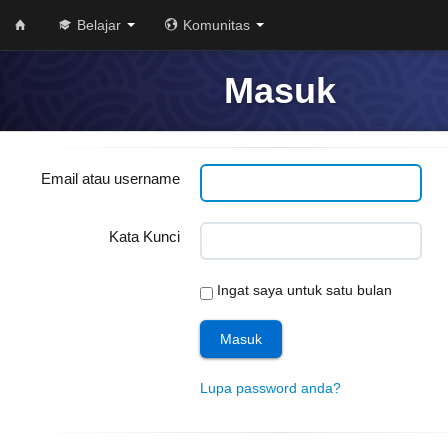
Belajar
Komunitas
Masuk
Email atau username
Kata Kunci
Ingat saya untuk satu bulan
Lupa password anda?