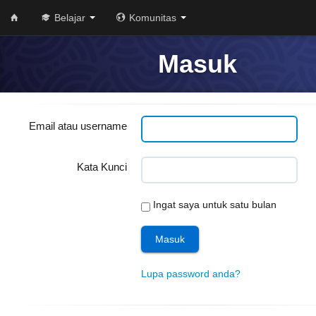
Belajar
Komunitas
Masuk
Email atau username
Kata Kunci
Ingat saya untuk satu bulan
Lupa password anda?