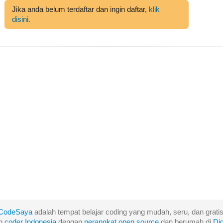
Jika anda belum terdaftar dan ingin daftar,
klik
disini.
CodeSaya
adalah tempat belajar coding yang mudah, seru, dan gratis
eh
coder Indonesia
dengan
perangkat
open
source
dan berumah di
Di