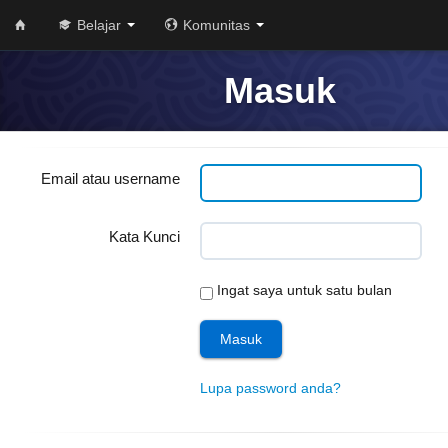
Belajar
Komunitas
Masuk
Email atau username
Kata Kunci
Ingat saya untuk satu bulan
Lupa password anda?