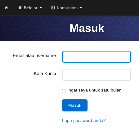
Belajar
Komunitas
Masuk
Email atau username
Kata Kunci
Ingat saya untuk satu bulan
Lupa password anda?