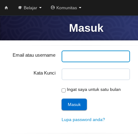
Belajar
Komunitas
Masuk
Email atau username
Kata Kunci
Ingat saya untuk satu bulan
Lupa password anda?