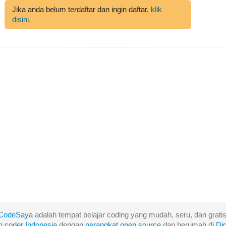
Jika anda belum terdaftar dan ingin daftar,
klik
disini.
CodeSaya
adalah tempat belajar coding yang mudah, seru, dan gratis
eh
coder Indonesia
dengan
perangkat
open
source
dan berumah di
Di