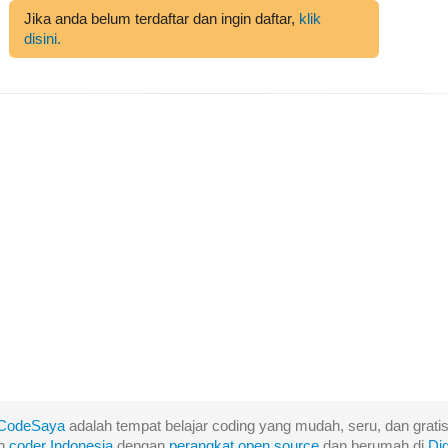
Jika anda belum terdaftar dan ingin daftar,
klik
disini.
CodeSaya
adalah tempat belajar coding yang mudah, seru, dan gratis
eh
coder Indonesia
dengan
perangkat
open
source
dan berumah di
Di