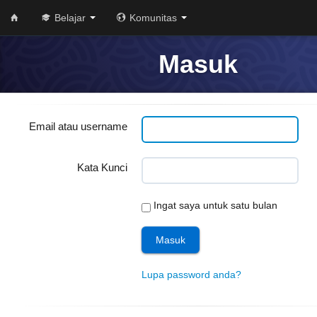
Belajar
Komunitas
Masuk
Email atau username
Kata Kunci
Ingat saya untuk satu bulan
Lupa password anda?