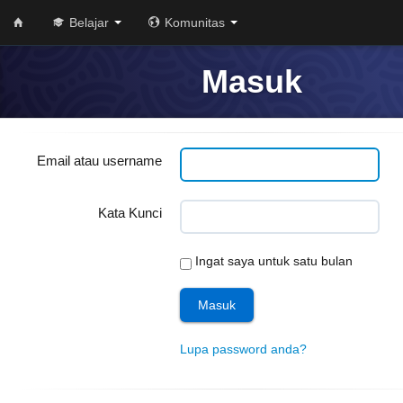
Belajar
Komunitas
Masuk
Email atau username
Kata Kunci
Ingat saya untuk satu bulan
Lupa password anda?