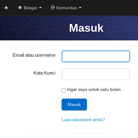
Belajar
Komunitas
Masuk
Email atau username
Kata Kunci
Ingat saya untuk satu bulan
Lupa password anda?