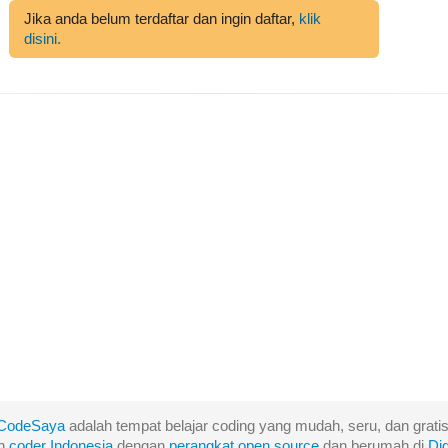
Jika anda belum terdaftar dan ingin daftar,
klik
disini.
CodeSaya
adalah tempat belajar coding yang mudah, seru, dan gratis
eh
coder Indonesia
dengan
perangkat
open
source
dan berumah di
Di