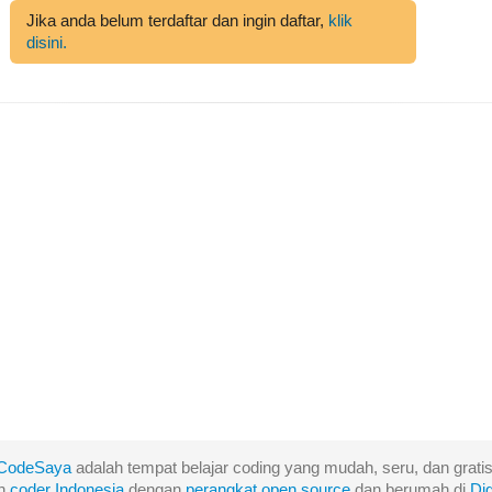
Jika anda belum terdaftar dan ingin daftar,
klik
disini.
CodeSaya
adalah tempat belajar coding yang mudah, seru, dan gratis
eh
coder Indonesia
dengan
perangkat
open
source
dan berumah di
Di